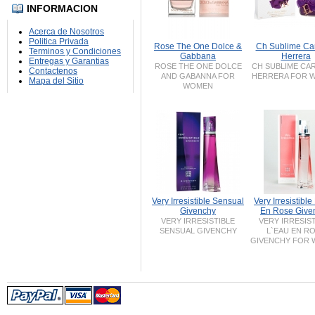
INFORMACION
Acerca de Nosotros
Politica Privada
Rose The One Dolce &
Ch Sublime Car
Terminos y Condiciones
Gabbana
Herrera
Entregas y Garantias
ROSE THE ONE DOLCE
CH SUBLIME CA
Contactenos
AND GABANNA FOR
HERRERA FOR 
Mapa del Sitio
WOMEN
Very Irresistible Sensual
Very Irresistibl
Givenchy
En Rose Give
VERY IRRESISTIBLE
VERY IRRESIS
SENSUAL GIVENCHY
L`EAU EN R
GIVENCHY FOR