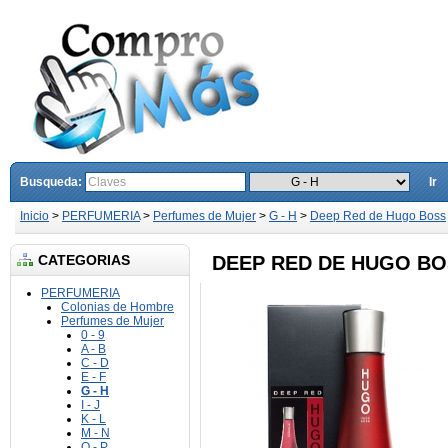
Busqueda:
Ir
Inicio
>
PERFUMERIA
>
Perfumes de Mujer
>
G - H
>
Deep Red de Hugo Boss
CATEGORIAS
DEEP RED DE HUGO B
PERFUMERIA
Colonias de Hombre
Perfumes de Mujer
0 - 9
A - B
C - D
E - F
G - H
I - J
K - L
M - N
O - P