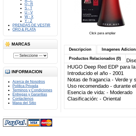
Q - R
S - T
U - V
W - X
Y - Z
PRENDAS DE VESTIR
ORO & PLATA
Click para ampliar
MARCAS
Descripcion
Imagenes Adiciona
Productos Relacionados (0)
Dis
HUGO
Deep Red
EDP
para
la
INFORMACION
Introducido
el año
-
2001
Notas de
fragancia
-
Verde
y
Acerca de Nosotros
Uso
recomendado
-
durante el
Politica Privada
Terminos y Condiciones
Esencia
de vida
:
-
Moderado
Entregas y Garantias
Clasificación
:
-
Oriental
Contactenos
Mapa del Sitio