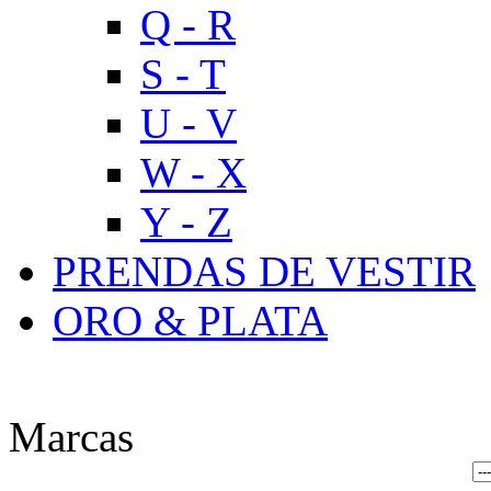
Q - R
S - T
U - V
W - X
Y - Z
PRENDAS DE VESTIR
ORO & PLATA
Marcas