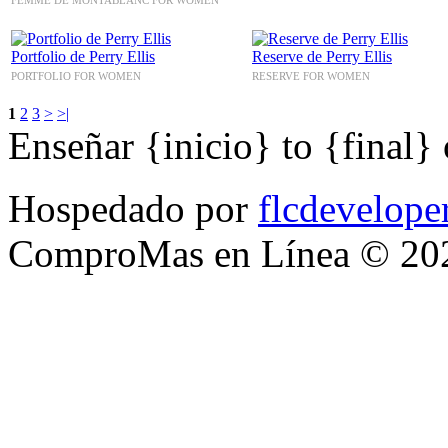
Portfolio de Perry Ellis
Reserve de Perry Ellis
PORTFOLIO FOR WOMEN
RESERVE FOR WOMEN
1
2
3
>
>|
Enseñar {inicio} to {final}
Hospedado por
flcdevelope
ComproMas en Línea © 20