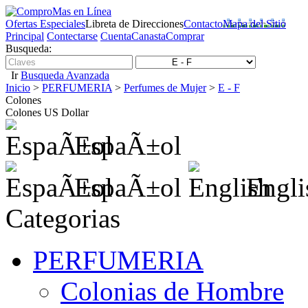
Ofertas Especiales
Libreta de Direcciones
Contacto
Mapa del Sitio
Principal
Contectarse
Cuenta
Canasta
Comprar
Busqueda:
Ir
Busqueda Avanzada
Inicio
>
PERFUMERIA
>
Perfumes de Mujer
>
E - F
Colones
Colones
US Dollar
EspaÃ±ol
EspaÃ±ol
Engli
Categorias
PERFUMERIA
Colonias de Hombre