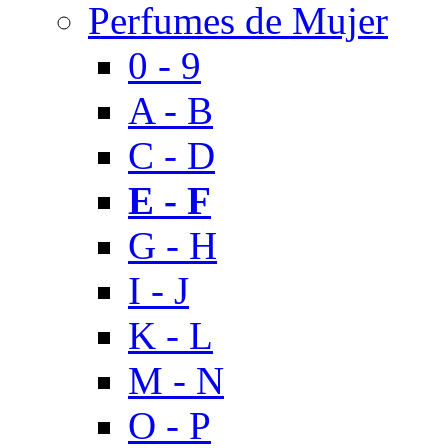
Perfumes de Mujer
0 - 9
A - B
C - D
E - F
G - H
I - J
K - L
M - N
O - P